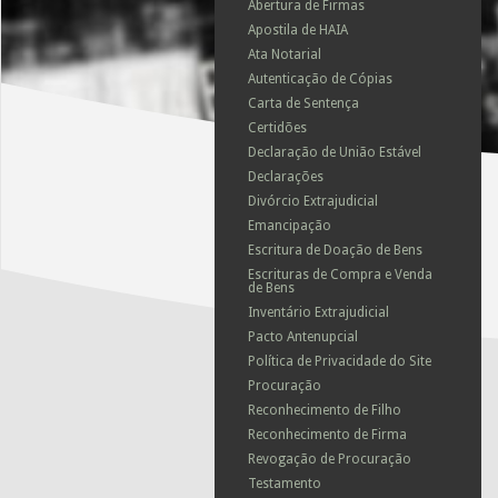
Abertura de Firmas
Apostila de HAIA
Ata Notarial
Autenticação de Cópias
Carta de Sentença
Certidões
Declaração de União Estável
Declarações
Divórcio Extrajudicial
Emancipação
Escritura de Doação de Bens
Escrituras de Compra e Venda
de Bens
Inventário Extrajudicial
Pacto Antenupcial
Política de Privacidade do Site
Procuração
Reconhecimento de Filho
Reconhecimento de Firma
Revogação de Procuração
Testamento