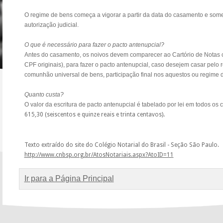
O regime de bens começa a vigorar a partir da data do casamento e som
autorização judicial.
O que é necessário para fazer o pacto antenupcial?
Antes do casamento, os noivos devem comparecer ao Cartório de Notas
CPF originais), para fazer o pacto antenupcial, caso desejem casar pelo
comunhão universal de bens, participação final nos aquestos ou regime 
Quanto custa?
O valor da escritura de pacto antenupcial é tabelado por lei em todos os
615,30 (seiscentos e quinze reais e trinta centavos)
.
Texto extraído do site do Colégio Notarial do Brasil - Seção São Paulo.
http://www.cnbsp.org.br/AtosNotariais.aspx?AtoID=11
Ir para a Página Principal