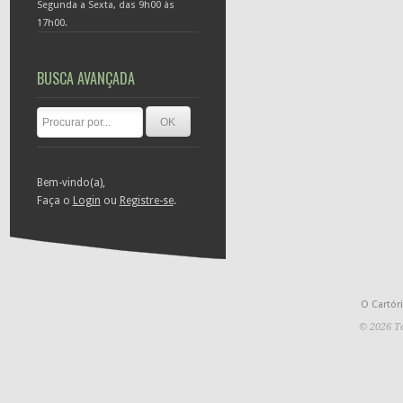
Segunda a Sexta, das 9h00 às
17h00.
BUSCA AVANÇADA
Bem-vindo(a),
Faça o
Login
ou
Registre-se
.
O Cartór
© 2026 To