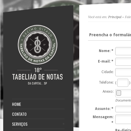
Você está em:
Principal
» Fale
Preencha o formulár
Nome: *
E-mail: *
Cidade:
Telefone:
(
)
Anexo:
Documentos
HOME
Assunto: *
CONTATO
Mensagem:
SERVIÇOS
*
Re-digit