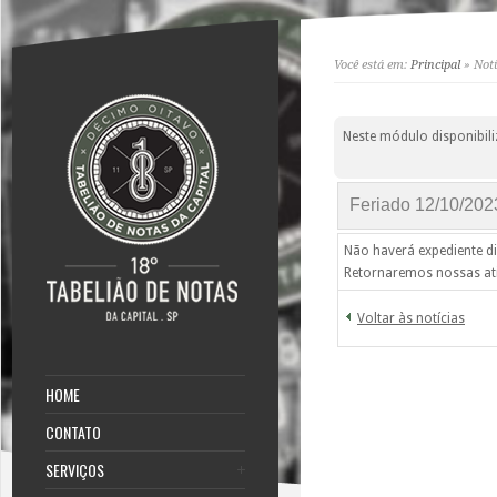
Você está em:
Principal
» Notí
Neste módulo disponibili
Feriado 12/10/202
Não haverá expediente di
Retornaremos nossas ati
Voltar às notícias
HOME
CONTATO
SERVIÇOS