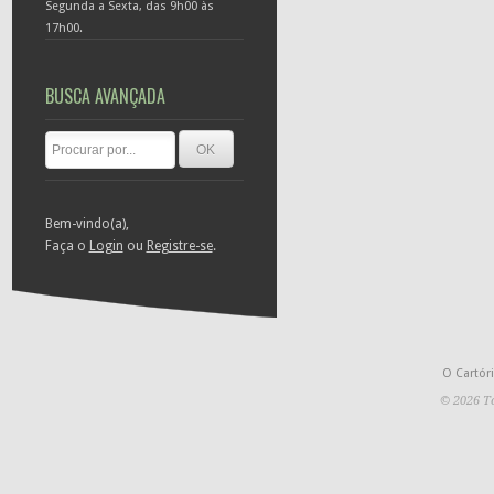
Segunda a Sexta, das 9h00 às
17h00.
BUSCA AVANÇADA
Bem-vindo(a),
Faça o
Login
ou
Registre-se
.
O Cartór
© 2026 To