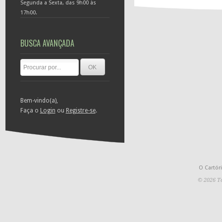
Segunda a Sexta, das 9h00 às
17h00.
BUSCA AVANÇADA
Bem-vindo(a),
Faça o
Login
ou
Registre-se
.
O Cartór
© 2026 To