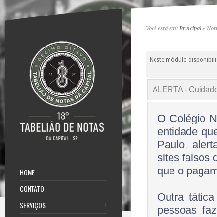
Você está em:
Principal
» Notí
Neste módulo disponibili
ALERTA - Cuidado c
O Colégio N
entidade qu
Paulo, aler
sites falsos
que o pagame
HOME
CONTATO
Outra tática
SERVIÇOS
pessoas faz