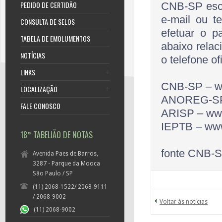
PEDIDO DE CERTIDÃO
CNB-SP escl
e-mail ou t
CONSULTA DE SELOS
efetuar o p
TABELA DE EMOLUMENTOS
abaixo relac
NOTÍCIAS
o telefone of
LINKS
CNB-SP – w
LOCALIZAÇÃO
ANOREG-SP 
FALE CONOSCO
ARISP – www
IEPTB – www.
18° TABELIÃO DE NOTAS
fonte CNB-
Avenida Paes de Barros,
3287 - Parque da Mooca
São Paulo / SP
(11) 2068-1522/ 2068-9111
/ 2068-9002
Voltar às notícias
(11) 2068-9002