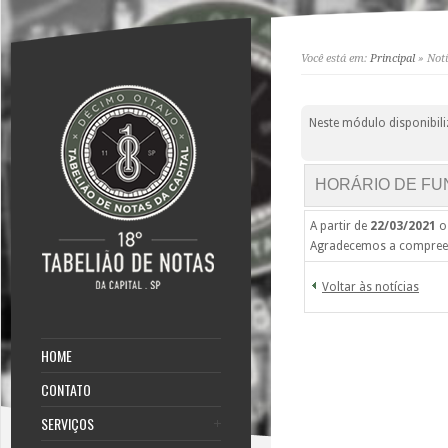
Você está em:
Principal
» Notí
Neste módulo disponibili
HORÁRIO DE F
A partir de
22/03/2021
o
Agradecemos a compree
Voltar às notícias
HOME
CONTATO
SERVIÇOS