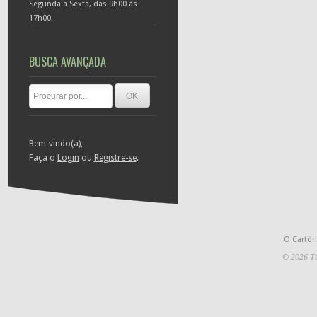
Segunda a Sexta, das 9h00 às
17h00.
BUSCA AVANÇADA
Bem-vindo(a),
Faça o
Login
ou
Registre-se
.
O Cartór
© 2026 To