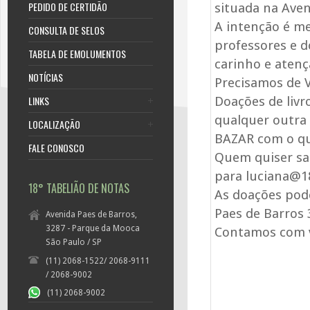
PEDIDO DE CERTIDÃO
situada na Aven
A intenção é me
CONSULTA DE SELOS
professores e d
TABELA DE EMOLUMENTOS
carinho e atenç
NOTÍCIAS
Precisamos de 
LINKS
Doações de livr
qualquer outra
LOCALIZAÇÃO
BAZAR com o que
FALE CONOSCO
Quem quiser sa
para luciana@1
18° TABELIÃO DE NOTAS
As doações pod
Paes de Barros 
Avenida Paes de Barros,
3287 - Parque da Mooca
Contamos com vo
São Paulo / SP
(11) 2068-1522/ 2068-9111
/ 2068-9002
(11) 2068-9002