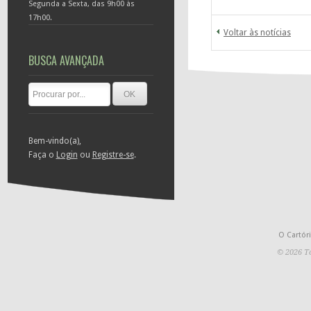
Segunda a Sexta, das 9h00 às
17h00.
Voltar às notícias
BUSCA AVANÇADA
Bem-vindo(a),
Faça o
Login
ou
Registre-se
.
O Cartór
© 2026 To