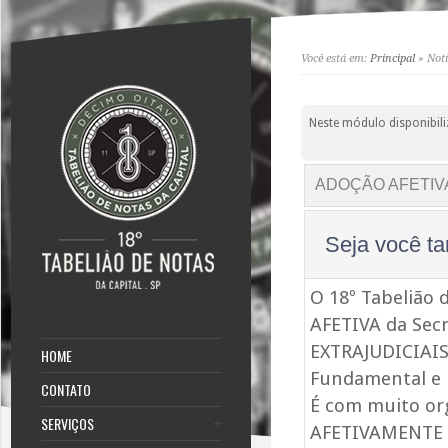
Você está em:
Principal
» Notí
Neste módulo disponibili
ADOÇÃO AFETIV
Seja você t
O 18º Tabelião
AFETIVA da Sec
EXTRAJUDICIAIS 
HOME
Fundamental e 
CONTATO
É com muito o
SERVIÇOS
AFETIVAMENTE 